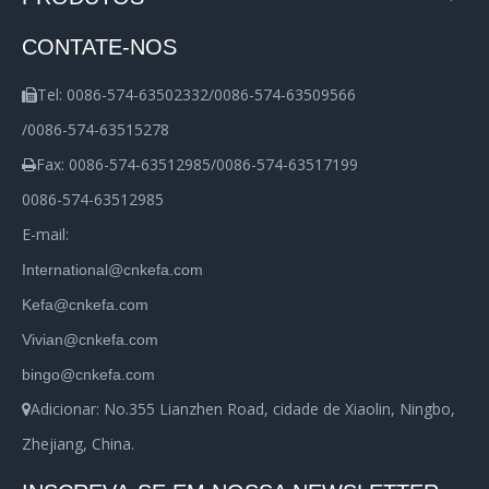
CONTATE-NOS
Tel: 0086-574-63502332/0086-574-63509566

/0086-574-63515278
Fax: 0086-574-63512985/0086-574-63517199

0086-574-63512985
E-mail:
International@cnkefa.com
Kefa@cnkefa.com
Vivian@cnkefa.com
bingo@cnkefa.com
Adicionar: No.355 Lianzhen Road, cidade de Xiaolin, Ningbo,

Zhejiang, China.