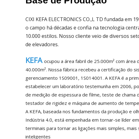
Base de Produção
CIXI KEFA ELECTRONICS CO.,L TD fundada em 199
o campo há décadas e confia na tecnologia centra
10.000 estilos. Nosso cliente veio de diversos s
de elevadores.
KEFA
ocupou a área fabril de 25.000m² com área 
40.000m². Nossa fábrica recebeu a certificação do s
gerenciamento 1S09001, 1S014001. A KEFA é a prime
estabelecer um laboratório testemunha em 2006, po
de medição de espessura de filme, teste de chama d
testador de rigidez e máquina de aumento de tempe
A KEFA, baseada nos fundamentos da produção e olh
Indústria 4.0, está empenhada em tornar-se líder em
terminais para tornar as ligações mais simples, mais
inteligentes