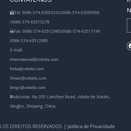
N
Tel: 0086-574-63502332/0086-574-63509566

/0086-574-63515278
Fax: 0086-574-63512985/0086-574-63517199

0086-574-63512985
E-mail:
International@cnkefa.com
Kefa@cnkefa.com
Vivian@cnkefa.com
bingo@cnkefa.com
Adicionar: No.355 Lianzhen Road, cidade de Xiaolin,

Ningbo, Zhejiang, China.
OS OS DIREITOS RESERVADOS. |
política de Privacidade