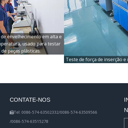
 de envelhecimento em alta e
mperatura, usado para testar
l de peças plásticas.
Teste de força de inserção e 
CONTATE-NOS
I
N
Tel: 0086-574-63502332/0086-574-63509566

/0086-574-63515278