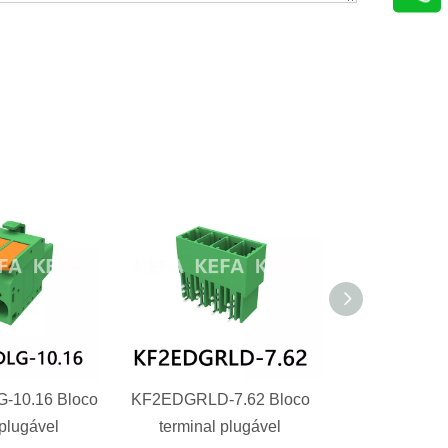
10.16 Bloco
KF2EDGRLD-7.62 Bloco
KF2EDGRLC-
 plugável
terminal plugável
terminal 