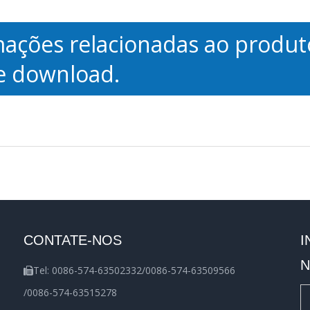
mações relacionadas ao produt
e download.
CONTATE-NOS
I
N
Tel: 0086-574-63502332/0086-574-63509566

/0086-574-63515278