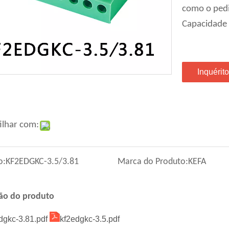
como o ped
Capacidade
Inquérito
ilhar com:
o:
KF2EDGKC-3.5/3.81
Marca do Produto:
KEFA
ção do produto
dgkc-3.81.pdf
kf2edgkc-3.5.pdf