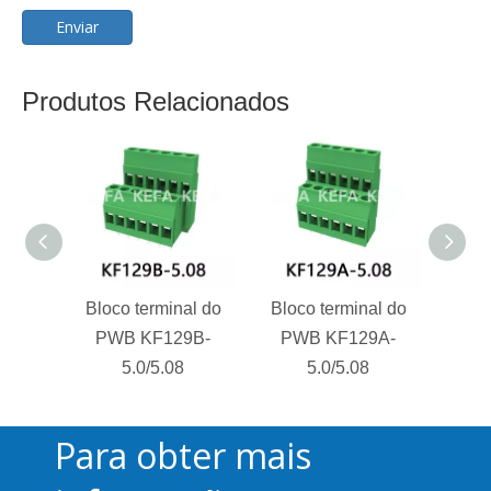
Enviar
Produtos Relacionados
Bloco terminal do
Bloco terminal do
Bloc
PWB KF129B-
PWB KF129A-
PW
5.0/5.08
5.0/5.08
Para obter mais