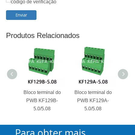
Enviar
Produtos Relacionados
Bloco terminal do
Bloco terminal do
Bloc
PWB KF129B-
PWB KF129A-
PW
5.0/5.08
5.0/5.08
Para obter mais