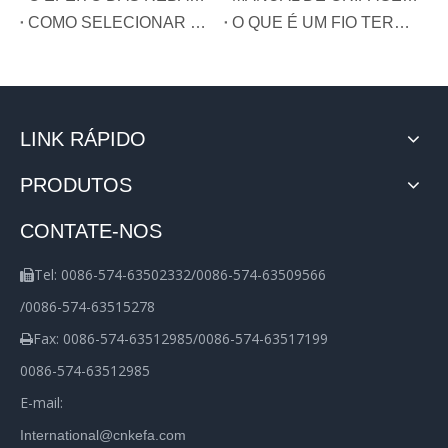
COMO SELECIONAR O TIPO DE TERMINAL?
O QUE É UM FIO TERRA?
LINK RÁPIDO
PRODUTOS
CONTATE-NOS
Tel: 0086-574-63502332/0086-574-63509566

/0086-574-63515278
Fax: 0086-574-63512985/0086-574-63517199

0086-574-63512985
E-mail:
International@cnkefa.com