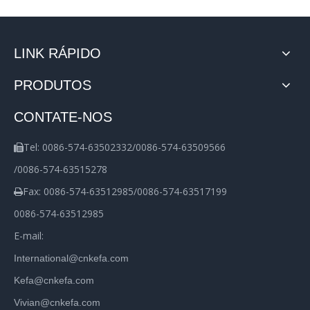
LINK RÁPIDO
PRODUTOS
CONTATE-NOS
Tel: 0086-574-63502332/0086-574-63509566

/0086-574-63515278
Fax: 0086-574-63512985/0086-574-63517199

0086-574-63512985
E-mail:
International@cnkefa.com
Kefa@cnkefa.com
Vivian@cnkefa.com