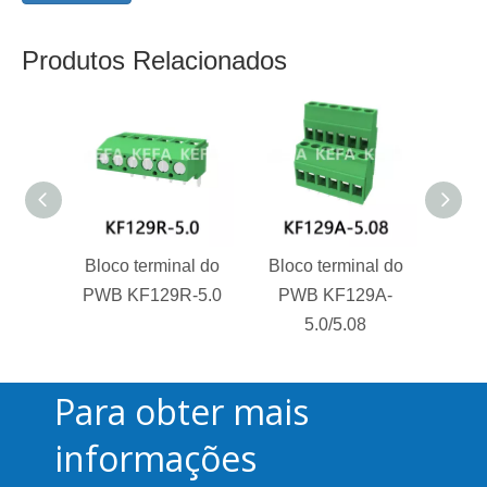
Produtos Relacionados
Bloco terminal do
Bloco terminal do
KF3
PWB KF129R-5.0
PWB KF129A-
Ter
5.0/5.08
Para obter mais
informações