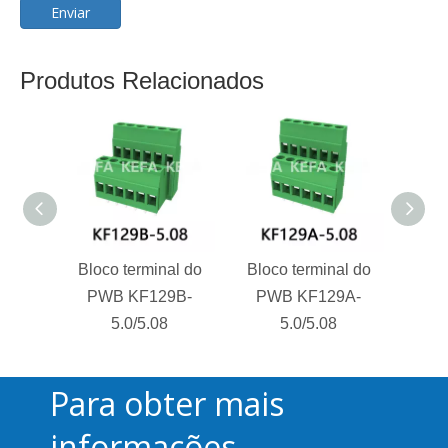
Enviar
Produtos Relacionados
Bloco terminal do
Bloco terminal do
Bloc
PWB KF129B-
PWB KF129A-
PW
5.0/5.08
5.0/5.08
Para obter mais
informações